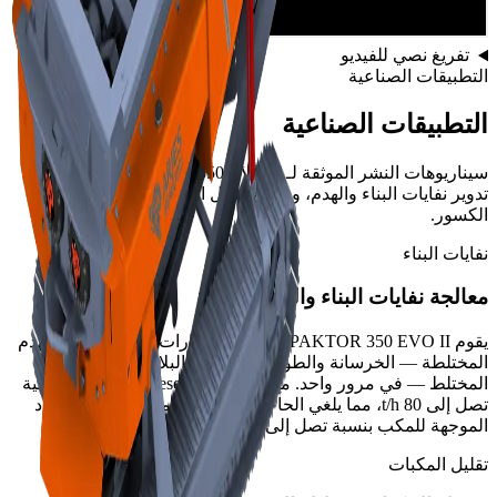
تفريغ نصي للفيديو
التطبيقات الصناعية
التطبيقات الصناعية
سيناريوهات النشر الموثقة لـ IMPAKTOR 350 EVO II في إعادة
تدوير نفايات البناء والهدم، وبرامج تقليل المكبات، وتحسين حجم
الكسور.
نفايات البناء
معالجة نفايات البناء والهدم
يقوم IMPAKTOR 350 EVO II بمعالجة تيارات نفايات البناء والهدم
المختلطة — الخرسانة والطوب والخشب والبلاستيك والحطام
المختلط — في مرور واحد. مع محرك 175 kW diesel، يوفر إنتاجية
تصل إلى 80 t/h، مما يلغي الحاجة إلى الفرز المسبق ويقلل المواد
الموجهة للمكب بنسبة تصل إلى 85%.
تقليل المكبات