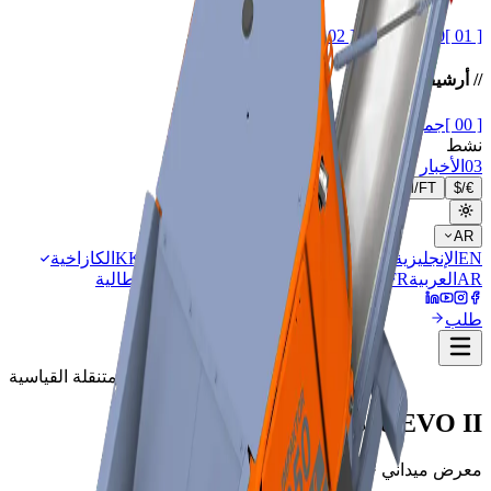
//
//
[ 02 ]
1250 E
1250 D
[ 01 ]
//
أرشيف الآلات
[ 00 ]
جميع الموديلات
//
[ 99 ]
مكتبة PDF
//
نشط
03
الأخبار
M
/
FT
$
/
€
AR
EN
الإنجليزية
RU
الروسية
SR
الصربية
UA
الأوكرانية
KK
الكازاخية
AR
العربية
FR
الفرنسية
ES
الإسبانية
TR
التركية
IT
الإيطالية
طلب
السلسلة الديزلية المتنقلة القياسية
IMPAKTOR
350 EVO II
معرض ميداني · 01 إطار