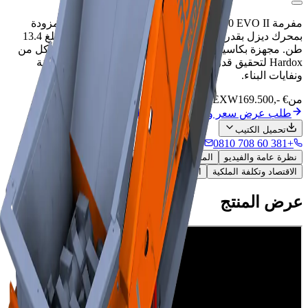
مفرمة IMPAKTOR 350 EVO II المتنقلة ثنائية المحور مزودة
بمحرك ديزل بقدرة 175 كيلوواط ووزن تشغيلي محسن يبلغ 13.4
طن. مجهزة بكاسيت ثوري سريع التبديل للأعمدة وأجزاء تآكل من
Hardox لتحقيق قدرة إنتاجية لا مثيل لها في معالجة الخرسانة
ونفايات البناء.
من
169.500,- €
EXW
طلب عرض سعر وحزمة تكلفة الملكية
تحميل الكتيب
+381 60 708 0810
راسل المبيعات
نظرة عامة والفيديو
المواصفات الفنية والرسومات
الاقتصاد وتكلفة الملكية
التطبيقات والامتثال
عرض المنتج