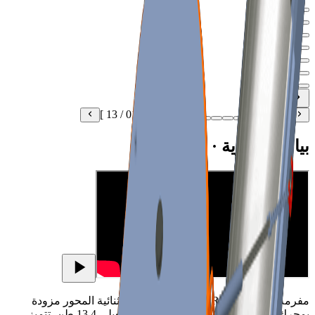
]
13
/
01
[
بيانات بصرية · بث فيديو
مفرمة IMPAKTOR 250 EVO II المتنقلة ثنائية المحور مزودة
بمحرك ديزل بقدرة 129 كيلوواط ووزن تشغيلي 13.4 طن. تتميز