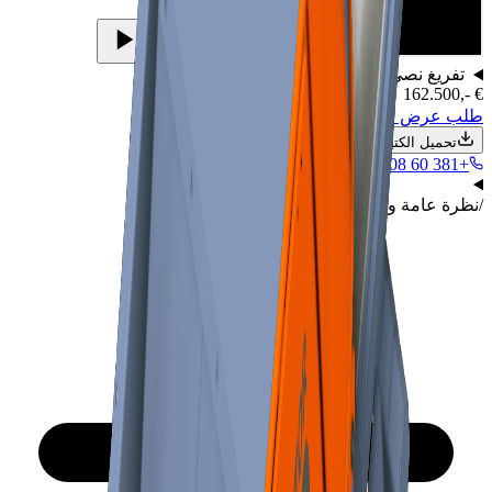
تفريغ نصي للفيديو
162.500,- €
طلب عرض سعر وحزمة تكلفة الملكية
تحميل الكتيب
+381 60 708 0810
راسل المبيعات
/
نظرة عامة والفيديو