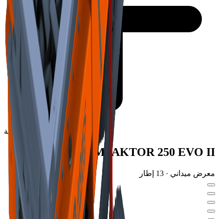
السلسلة العالمية
IMPAKTOR
250 EVO II
معرض ميداني · 13 إطار