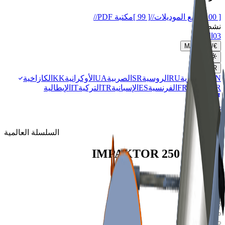
[ 00 ]
جميع الموديلات
//
[ 99 ]
مكتبة PDF
//
نشط
03
الأخبار
M
/
FT
$
/
€
AR
EN
الإنجليزية
RU
الروسية
SR
الصربية
UA
الأوكرانية
KK
الكازاخية
AR
العربية
FR
الفرنسية
ES
الإسبانية
TR
التركية
IT
الإيطالية
طلب
السلسلة العالمية
IMPAKTOR
250 EVO II