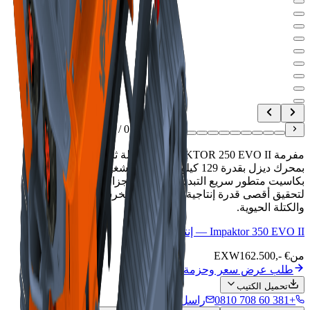
]
13
/
01
[
مفرمة IMPAKTOR 250 EVO II المتنقلة ثنائية المحور مزودة
بمحرك ديزل بقدرة 129 كيلوواط ووزن تشغيلي 13.4 طن. تتميز
بكاسيت متطور سريع التبديل للأعمدة وأجزاء تآكل من Hardox
لتحقيق أقصى قدرة إنتاجية في معالجة الخرسانة ونفايات البناء
والكتلة الحيوية.
Impaktor 350 EVO II — إنتاجية أعلى
من
162.500,- €
EXW
طلب عرض سعر وحزمة تكلفة الملكية
تحميل الكتيب
+381 60 708 0810
راسل المبيعات