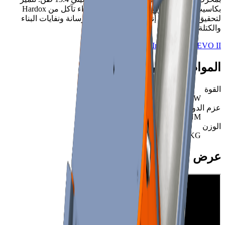
بكاسيت متطور سريع التبديل للأعمدة وأجزاء تآكل من Hardox
لتحقيق أقصى قدرة إنتاجية في معالجة الخرسانة ونفايات البناء
والكتلة الحيوية.
Impaktor 350 EVO II — إنتاجية أعلى
المواصفات الرئيسية
القوة
129
KW
عزم الدوران
160,000
NM
الوزن
13,400
KG
عرض المنتج