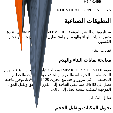
KG
13,400
INDUSTRIAL_APPLICATIONS
التطبيقات الصناعية
سيناريوهات النشر الموثقة لـ IMPAKTOR 250 EVO II في إعادة
تدوير نفايات البناء والهدم، وبرامج تقليل المكبات، وتحسين حجم
الكسور.
نفايات البناء
معالجة نفايات البناء والهدم
يقوم IMPAKTOR 250 EVO II بمعالجة تيارات نفايات البناء والهدم
المختلطة — الخرسانة والطوب والخشب والبلاستيك والحطام
المختلط — في مرور واحد. مع محرك 129 kW diesel، يوفر إنتاجية
تصل إلى 80 t/h، مما يلغي الحاجة إلى الفرز المسبق ويقلل المواد
الموجهة للمكب بنسبة تصل إلى 85%.
تقليل المكبات
تحويل المكبات وتقليل الحجم