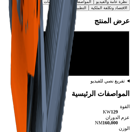
نظرة عامة والفيديو
المواصفات الفنية والرسومات
الاقتصاد وتكلفة الملكية
التطبيقات والامتثال
عرض المنتج
تفريغ نصي للفيديو
المواصفات الرئيسية
القوة
KW
129
عزم الدوران
NM
160,000
الوزن