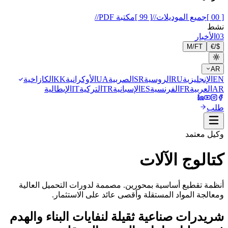
[ 00 ]
جميع الموديلات
//
[ 99 ]
مكتبة PDF
//
نشط
03
الأخبار
M
/
FT
€
/
$
AR
EN
الإنجليزية
RU
الروسية
SR
الصربية
UA
الأوكرانية
KK
الكازاخية
AR
العربية
FR
الفرنسية
ES
الإسبانية
TR
التركية
IT
الإيطالية
طلب
وكيل معتمد
كتالوج الآلات
أنظمة تقطيع أساسية بمحورين. مصممة لدورات التحميل العالية
ومعالجة المواد المستقلة وأقصى عائد على الاستثمار.
شريدرات صناعية ثقيلة لنفايات البناء والهدم