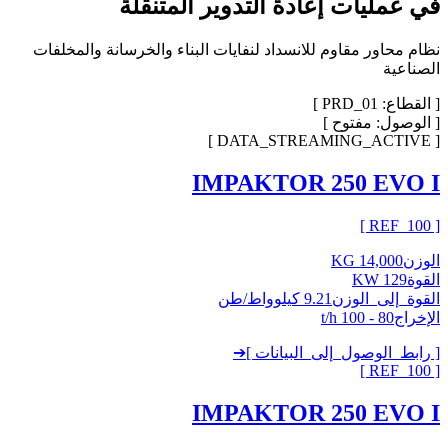
في عمليات إعادة التدوير المتنقلة
نظام محاور مقاوم للانسداد لنفايات البناء والخرسانة والمخلفات
الصناعية
[
القطاع: PRD_01
]
[
الوصول: مفتوح
]
[ DATA_STREAMING_ACTIVE ]
IMPAKTOR 250 EVO I
]
100
[ REF_
الوزن
14,000 KG
القوة
129 KW
القوة_إلى_الوزن
9.21 كيلوواط/طن
الإخراج
80 - 100 t/h
[ رابط_الوصول_إلى_البيانات ]
➔
]
100
[ REF_
IMPAKTOR 250 EVO I