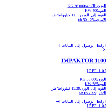
الوزن (الكتلة)
36,000 KG
القوة
400 KW
القوة_إلى_الوزن
11.11 كيلوواط/طن
الإنتاجية
25 - 50 t/h
[ رابط_الوصول_إلى_البيانات ]
IMPAKTOR 1100
]
110
[ REF_
الوزن
38,000 KG
القوة
585 KW
القوة_إلى_الوزن
15.39 كيلوواط/طن
الإخراج
32 - 65 t/h
[ رابط_الوصول_إلى_البيانات ]
➔
]
110
[ REF_