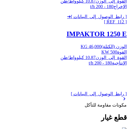
القوة_إلى_الوزن
10.87 كيلوواط/طن
الإخراج
180 - 200 t/h
[ رابط_الوصول_إلى_البيانات ]
➔
]
112
[ REF_
IMPAKTOR 1250 E
الوزن (الكتلة)
46,000 KG
القوة
500 KW
القوة_إلى_الوزن
10.87 كيلوواط/طن
الإنتاجية
180 - 200 t/h
[ رابط_الوصول_إلى_البيانات ]
مكونات مقاومة للتآكل
قطع
غيار