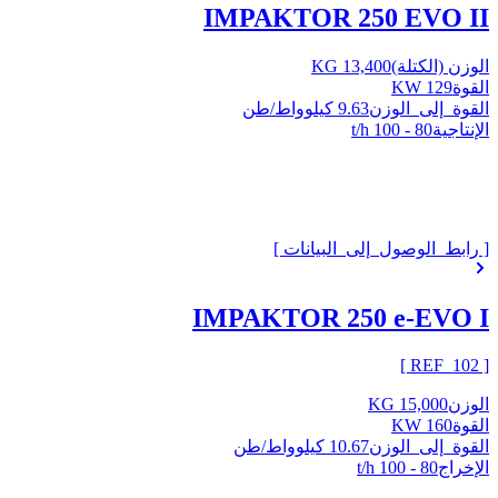
IMPAKTOR 250 EVO II
الوزن (الكتلة)
13,400 KG
القوة
129 KW
القوة_إلى_الوزن
9.63 كيلوواط/طن
الإنتاجية
80 - 100 t/h
[ رابط_الوصول_إلى_البيانات ]
IMPAKTOR 250 e-EVO I
]
102
[ REF_
الوزن
15,000 KG
القوة
160 KW
القوة_إلى_الوزن
10.67 كيلوواط/طن
الإخراج
80 - 100 t/h