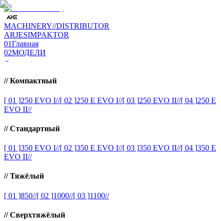
MACHINERY
//
DISTRIBUTOR
ARJES
IMPAKTOR
01
Главная
02
МОДЕЛИ
//
Компактный
[ 01 ]
250 EVO I
//
[ 02 ]
250 E EVO I
//
[ 03 ]
250 EVO II
//
[ 04 ]
250 E
EVO II
//
//
Стандартный
[ 01 ]
350 EVO I
//
[ 02 ]
350 E EVO I
//
[ 03 ]
350 EVO II
//
[ 04 ]
350 E
EVO II
//
//
Тяжёлый
[ 01 ]
850
//
[ 02 ]
1000
//
[ 03 ]
1100
//
//
Сверхтяжёлый