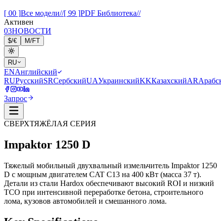
[ 00 ]
Все модели
//
[ 99 ]
PDF Библиотека
//
Активен
03
НОВОСТИ
$
/
€
M
/
FT
RU
EN
Английский
RU
Русский
SR
Сербский
UA
Украинский
KK
Казахский
AR
Арабс
Запрос
СВЕРХТЯЖЁЛАЯ СЕРИЯ
Impaktor
1250 D
Тяжелый мобильный двухвальный измельчитель Impaktor 1250
D с мощным двигателем CAT C13 на 400 кВт (масса 37 т).
Детали из стали Hardox обеспечивают высокий ROI и низкий
TCO при интенсивной переработке бетона, строительного
лома, кузовов автомобилей и смешанного лома.