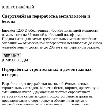
[
СВЕРХТЯЖЁЛЫЙ
]
Сверхтяжёлая переработка металлолома и
бетона
Impaktor 1250 D обеспечивает 400 кВт дизельной мощности
измельчения на 37-тонной мобильной платформе.
Предназначен для самых требовательных мегамасштабных
операций — от массивной переработки металлолома до сноса
железобетона — достигая до 200 т/ч в непрерывном режиме.
REF #
29
47
[
СМР ОТХОДЫ
]
Переработка строительных и демонтажных
отходов
Разработан для переработки высокообъёмных потоков
строительных отходов, включая бетон, кирпич, древесину и
смешанный мусор. Двухвальная система обрабатывает
гетерогенное сырьё за один проход, устраняя затраты на
предварительную сортировку и обеспечивая прямую
переработку строительных отходов на пригодные для