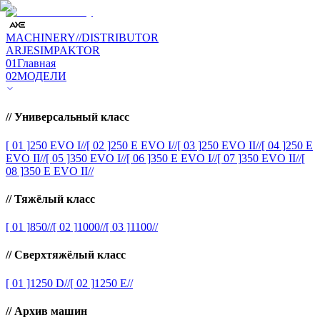
MACHINERY
//
DISTRIBUTOR
ARJES
IMPAKTOR
01
Главная
02
МОДЕЛИ
//
Универсальный класс
[ 01 ]
250 EVO I
//
[ 02 ]
250 E EVO I
//
[ 03 ]
250 EVO II
//
[ 04 ]
250 E
EVO II
//
[ 05 ]
350 EVO I
//
[ 06 ]
350 E EVO I
//
[ 07 ]
350 EVO II
//
[
08 ]
350 E EVO II
//
//
Тяжёлый класс
[ 01 ]
850
//
[ 02 ]
1000
//
[ 03 ]
1100
//
//
Сверхтяжёлый класс
[ 01 ]
1250 D
//
[ 02 ]
1250 E
//
//
Архив машин