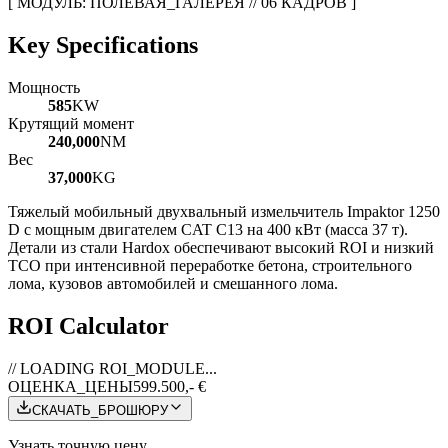
[ МОДУЛЬ: ПОЛЕВАЯ_ГАЛЕРЕЯ // 06 КАДРОВ ]
Key Specifications
Мощность
585
KW
Крутящий момент
240,000
NM
Вес
37,000
KG
Тяжелый мобильный двухвальный измельчитель Impaktor 1250
D с мощным двигателем CAT C13 на 400 кВт (масса 37 т).
Детали из стали Hardox обеспечивают высокий ROI и низкий
TCO при интенсивной переработке бетона, строительного
лома, кузовов автомобилей и смешанного лома.
ROI Calculator
// LOADING ROI_MODULE...
ОЦЕНКА_ЦЕНЫ
599.500,- €
СКАЧАТЬ_БРОШЮРУ
Узнать точную цену