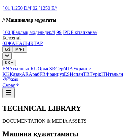
[ 01 ]
1250 D
//
[ 02 ]
1250 E
//
//
Машиналар мұрағаты
[ 00 ]
Барлық модельдер
//
[ 99 ]
PDF кітапхана
//
Белсенді
03
ЖАҢАЛЫҚТАР
€
/
$
M
/
FT
KK
EN
Ағылшын
RU
Орыс
SR
Серб
UA
Украин
KK
Қазақ
AR
Араб
FR
Француз
ES
Испан
TR
Түрік
IT
Итальян
Сұрау
TECHNICAL LIBRARY
DOCUMENTATION & MEDIA ASSETS
Машина құжаттамасы