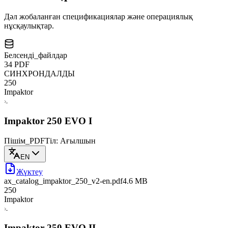
Дәл жобаланған спецификациялар және операциялық
нұсқаулықтар.
Белсенді_файлдар
34
PDF
СИНХРОНДАЛДЫ
250
Impaktor
Impaktor 250 EVO I
Пішім_PDF
Тіл: Ағылшын
EN
Жүктеу
ax_catalog_impaktor_250_v2-en
.pdf
4.6 MB
250
Impaktor
Impaktor 250 EVO II