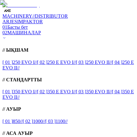
MACHINERY
//
DISTRIBUTOR
ARJES
IMPAKTOR
01
Басты бет
02
МАШИНАЛАР
//
ЫҚШАМ
[ 01 ]
250 EVO I
//
[ 02 ]
250 E EVO I
//
[ 03 ]
250 EVO II
//
[ 04 ]
250 E
EVO II
//
//
СТАНДАРТТЫ
[ 01 ]
350 EVO I
//
[ 02 ]
350 E EVO I
//
[ 03 ]
350 EVO II
//
[ 04 ]
350 E
EVO II
//
//
АУЫР
[ 01 ]
850
//
[ 02 ]
1000
//
[ 03 ]
1100
//
//
АСА АУЫР