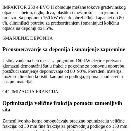
IMPAKTOR 250 e-EVO II obrađuje mešane tokove građevinskog
otpada — beton, ciglu, drvo, plastiku i mešani šut — u jednom
prolazu. Sa pogonom 160 kW electric obezbeđuje kapacitet do 80
t/h, eliminišući potrebu za predsortiranjem i smanjujući količinu
otpada na deponiji do 85%.
SMANJENJE DEPONIJA
Preusmeravanje sa deponija i smanjenje zapremine
Usitnjavanje na licu mesta sa pogonom 160 kW electric pretvara
glomazni demontažni šut u frakcije pogodne za ponovnu upotrebu,
postižući smanjenje deponovanja od 80–90%. Prerađeni materijal
može se direktno koristiti kao putna podloga, ispuna ispod cevi ili
nasipni materijal.
OPTIMIZACIJA FRAKCIJA
Optimizacija veličine frakcija pomoću zamenljivih
sita
Zamenljive sito korpe omogućavaju preciznu optimizaciju veličine
frakcija: od 30 mm fine frakcije za proizvodnju podloge do 150 mm