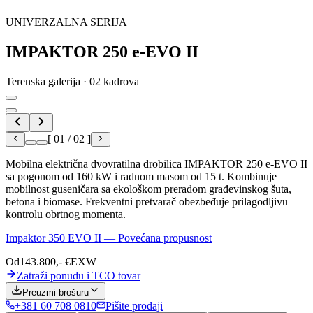
UNIVERZALNA SERIJA
IMPAKTOR
250 e-EVO II
Terenska galerija · 02 kadrova
[
01
/
02
]
Mobilna električna dvovratilna drobilica IMPAKTOR 250 e-EVO II
sa pogonom od 160 kW i radnom masom od 15 t. Kombinuje
mobilnost guseničara sa ekološkom preradom građevinskog šuta,
betona i biomase. Frekventni pretvarač obezbeđuje prilagodljivu
kontrolu obrtnog momenta.
Impaktor 350 EVO II — Povećana propusnost
Od
143.800,- €
EXW
Zatraži ponudu i TCO tovar
Preuzmi brošuru
+381 60 708 0810
Pišite prodaji