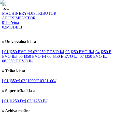
MACHINERY
//
DISTRIBUTOR
ARJES
IMPAKTOR
01
Početna
02
MODELI
//
Univerzalna klasa
[ 01 ]
250 EVO I
//
[ 02 ]
250 E EVO I
//
[ 03 ]
250 EVO II
//
[ 04 ]
250 E
EVO II
//
[ 05 ]
350 EVO I
//
[ 06 ]
350 E EVO I
//
[ 07 ]
350 EVO II
//
[
08 ]
350 E EVO II
//
//
Teška klasa
[ 01 ]
850
//
[ 02 ]
1000
//
[ 03 ]
1100
//
//
Super teška klasa
[ 01 ]
1250 D
//
[ 02 ]
1250 E
//
//
Arhiva mašina