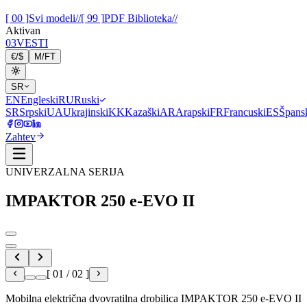
[ 00 ]
Svi modeli
//
[ 99 ]
PDF Biblioteka
//
Aktivan
03
VESTI
€
/
$
M
/
FT
SR
EN
Engleski
RU
Ruski
SR
Srpski
UA
Ukrajinski
KK
Kazaški
AR
Arapski
FR
Francuski
ES
Špans
Zahtev
UNIVERZALNA SERIJA
IMPAKTOR
250 e-EVO II
[
01
/
02
]
Mobilna električna dvovratilna drobilica IMPAKTOR 250 e-EVO II