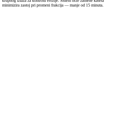
krupnog izlaza za kontrolu erozije. Sistem brze zamene kaseta
minimizira zastoj pri promeni frakcija — manje od 15 minuta.