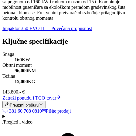
sa pogonom od 160 kW i radnom masom od 15 t. Kombinuje
mobilnost guseničara sa ekološkom preradom građevinskog šuta,
betona i biomase. Frekventni pretvarač obezbeđuje prilagodljivu
kontrolu obrtnog momenta.
Impaktor 350 EVO II — Povećana propusnost
Ključne specifikacije
Snaga
160
KW
Obrtni moment
96,000
NM
Težina
15,000
KG
143.800,- €
Zatraži ponudu i TCO tovar
Preuzmi brošuru
+381 60 708 0810
Pišite prodaji
/
Pregled i video