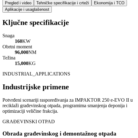
Pregled i video
Tehničke specifikacije i crteži
Ekonomija i TCO
Aplikacije i usaglašenost
Ključne specifikacije
Snaga
160
KW
Obrtni moment
96,000
NM
Težina
15,000
KG
INDUSTRIAL_APPLICATIONS
Industrijske primene
Potvrđeni scenariji raspoređivanja za IMPAKTOR 250 e-EVO II u
reciklaži građevinskog otpada, programima smanjenja deponija i
optimizaciji veličine frakcija.
GRAĐEVINSKI OTPAD
Obrada građevinskog i demontažnog otpada