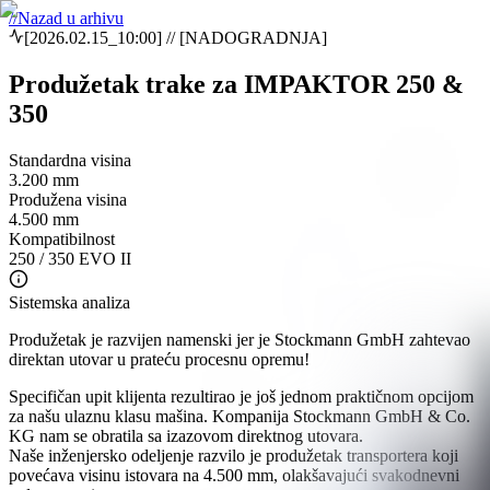
//
Nazad u arhivu
[
2026.02.15_10:00
] // [
NADOGRADNJA
]
Produžetak trake za IMPAKTOR 250 &
350
Standardna visina
3.200 mm
Produžena visina
4.500 mm
Kompatibilnost
250 / 350 EVO II
Sistemska analiza
Produžetak je razvijen namenski jer je Stockmann GmbH zahtevao
direktan utovar u prateću procesnu opremu!
Specifičan upit klijenta rezultirao je još jednom praktičnom opcijom
za našu ulaznu klasu mašina. Kompanija Stockmann GmbH & Co.
KG nam se obratila sa izazovom direktnog utovara.
Naše inženjersko odeljenje razvilo je produžetak transportera koji
povećava visinu istovara na 4.500 mm, olakšavajući svakodnevni