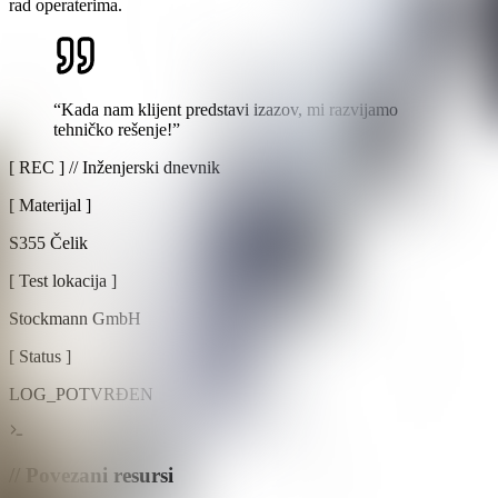
rad operaterima.
“
Kada nam klijent predstavi izazov, mi razvijamo
tehničko rešenje!
”
[ REC ] //
Inženjerski dnevnik
[
Materijal
]
S355 Čelik
[
Test lokacija
]
Stockmann GmbH
[
Status
]
LOG_POTVRĐEN
// Povezani resursi